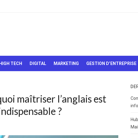
Le Web,
c'est
comme
une boîte
HIGH TECH
DIGITAL
MARKETING
GESTION D’ENTREPRISE
de
chocolats…
On sait
jamais sur
DE
quoi on va
oi maîtriser l’anglais est
tomber !
Com
inf
indispensable ?
Hub
Mai