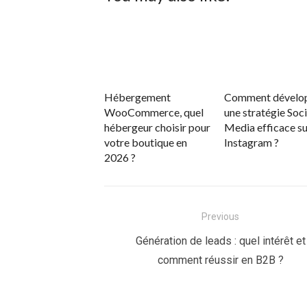
Hébergement
Comment dévelo
WooCommerce, quel
une stratégie Soci
hébergeur choisir pour
Media efficace su
votre boutique en
Instagram ?
2026 ?
Navigation
Previous
de
Previous
Génération de leads : quel intérêt et
post:
comment réussir en B2B ?
l’article