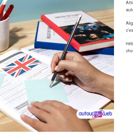
Atti
aut
Ali
c’e
Héb
cho