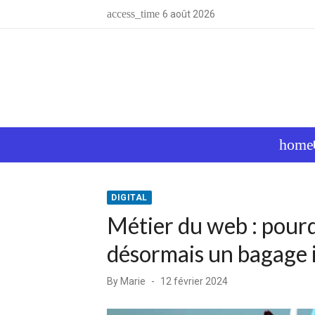
Skip
access_time
6 août 2026
to
content
home
DIGITAL
Métier du web : pourqu
désormais un bagage 
Posted
By
Marie
12 février 2024
on