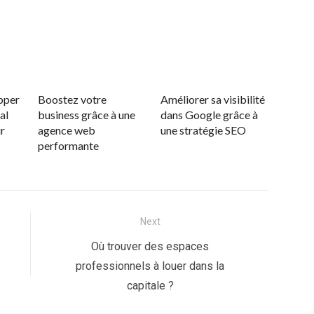
pper
Boostez votre
Améliorer sa visibilité
al
business grâce à une
dans Google grâce à
r
agence web
une stratégie SEO
performante
Next
Next
Où trouver des espaces
post:
professionnels à louer dans la
capitale ?