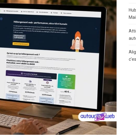
Hub
Mai
Atti
aut
Ali
c’e