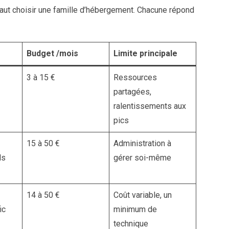
aut choisir une famille d’hébergement. Chacune répond
Budget /mois
Limite principale
3 à 15 €
Ressources
partagées,
ralentissements aux
pics
15 à 50 €
Administration à
ls
gérer soi-même
14 à 50 €
Coût variable, un
ic
minimum de
technique