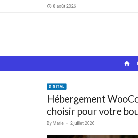
Skip
8 août 2026
access_time
to
content
home
DIGITAL
Hébergement WooCom
choisir pour votre bo
Posted
By
Marie
2 juillet 2026
on