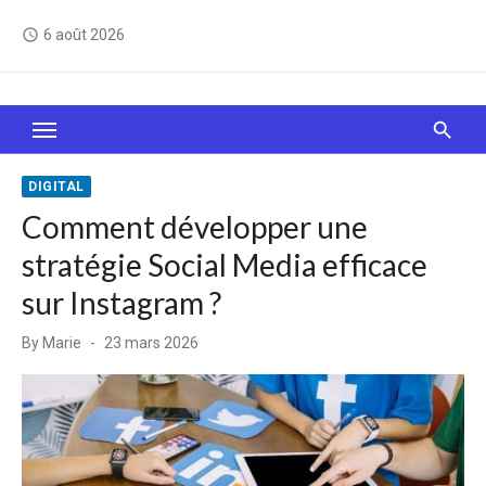
Skip
6 août 2026
access_time
to
content
Le Web, c'est comme une boîte de chocolats… On
sait jamais sur quoi on va tomber !
DIGITAL
Comment développer une
stratégie Social Media efficace
sur Instagram ?
Posted
By
Marie
23 mars 2026
on