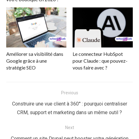
Améliorer sa visibilité dans
Le connecteur HubSpot
Google grâce à une
pour Claude : que pouvez-
stratégie SEO
vous faire avec ?
Navigation
Previous
de
Previous
Construire une vue client à 360° : pourquoi centraliser
l’article
post:
CRM, support et marketing dans un même outil ?
Next
Next
Comment un site Drupal peut booster votre génération