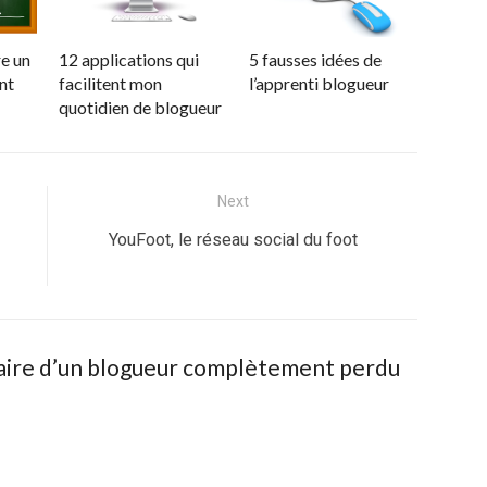
re un
12 applications qui
5 fausses idées de
nt
facilitent mon
l’apprenti blogueur
quotidien de blogueur
Next
Next
YouFoot, le réseau social du foot
post:
aire d’un blogueur complètement perdu