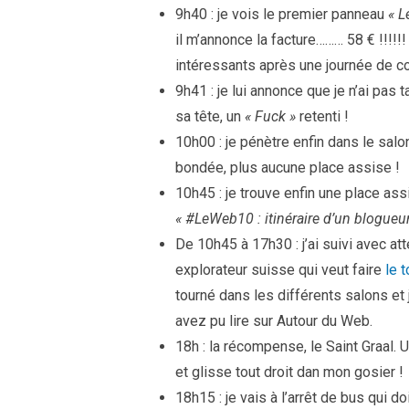
9h40 : je vois le premier panneau
« 
il m’annonce la facture……… 58 € !!!!!!
intéressants après une journée de c
9h41 : je lui annonce que je n’ai pas ta
sa tête, un
« Fuck »
retenti !
10h00 : je pénètre enfin dans le salon
bondée, plus aucune place assise !
10h45 : je trouve enfin une place assi
« #LeWeb10 : itinéraire d’un blogue
De 10h45 à 17h30 : j’ai suivi avec at
explorateur suisse qui veut faire
le 
tourné dans les différents salons et 
avez pu lire sur Autour du Web.
18h : la récompense, le Saint Graal. 
et glisse tout droit dan mon gosier !
18h15 : je vais à l’arrêt de bus qui d