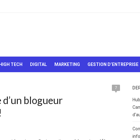
Le Web,
c'est
comme
une boîte
HIGH TECH
DIGITAL
MARKETING
GESTION D’ENTREPRISE
de
chocolats…
On sait
jamais sur
DE
7
quoi on va
e d’un blogueur
tomber !
Hub
Cam
!
d’a
Com
inf