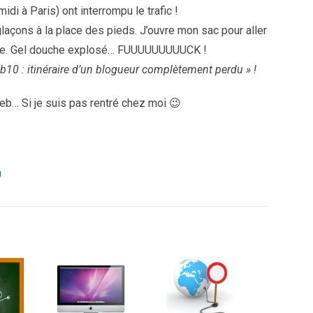
idi à Paris) ont interrompu le trafic !
glaçons à la place des pieds. J’ouvre mon sac pour aller
ude. Gel douche explosé… FUUUUUUUUUCK !
10 : itinéraire d’un blogueur complètement perdu » !
b… Si je suis pas rentré chez moi 😉
0