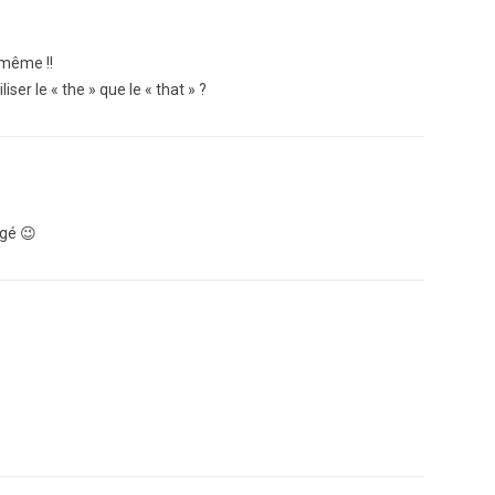
 même !!
iser le « the » que le « that » ?
igé 😉