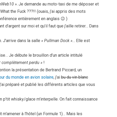
LeWeb10 »
. Je demande au moto-taxi de me déposer et
 What the Fuck ???!! (ouais, j’ai appris des mots
onférence entièrement en anglais 😉 )
nt d’argent sur moi et qu’il faut que j’aille retirer… Dans
. J’arrive dans la salle
« Pullman Dock »
… Elle est
se… Je débute le brouillon d’un article intitulé
ur complètement perdu »
!
tention la présentation de Bertrand Piccard, un
tour du monde en avion solaire
, j’ai
bu du vin blanc
j’ai préparé et publié les différents articles que vous
Un p’tit whisky/glace m’interpelle. On fait connaissance
oit m’amener à l’hôtel (un Formule 1)… Mais les