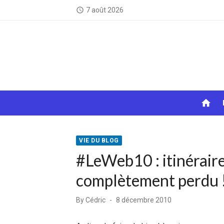
Skip
7 août 2026
access_time
to
content
home
VIE DU BLOG
#LeWeb10 : itinérair
complètement perdu 
Posted
By
Cédric
8 décembre 2010
on