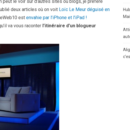
peut le voir sur d’autres sites ou blogs, je préfère
publié deux articles où on voit
Loïc Le Meur déguisé en
Hub
Mai
 LeWeb10 est
envahie par l’iPhone et l’iPad !
qu’il va vous raconter
l’itinéraire d’un blogueur
Atti
aut
Ali
c’e