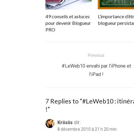
49 conseils et astuces
L’importance d’êt
pour devenir Blogueur
blogueur persista
PRO
Navigation
Previous
de
Previous
#LeWeb10 envahi par l’iPhone et
post:
l’iPad !
l’article
7 Replies to “
#LeWeb10 : itinér
!
”
Kriisiis
dit :
8 décembre 2010 à 21 h 20 min