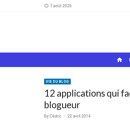
Skip
7 août 2026
access_time
to
content
home
VIE DU BLOG
12 applications qui f
blogueur
Posted
By
Cédric
22 avril 2014
on