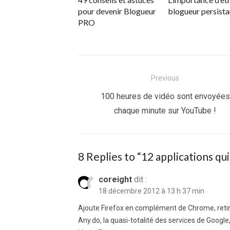
pour devenir Blogueur
blogueur persista
PRO
Navigation
Previous
de
Previous
100 heures de vidéo sont envoyées
post:
chaque minute sur YouTube !
l’article
8 Replies to “
12 applications qu
coreight
dit :
18 décembre 2012 à 13 h 37 min
Ajoute Firefox en complément de Chrome, retire
Any.do, la quasi-totalité des services de Google