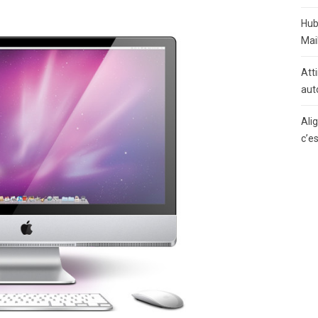
Hub
Mai
Atti
aut
Ali
c’e