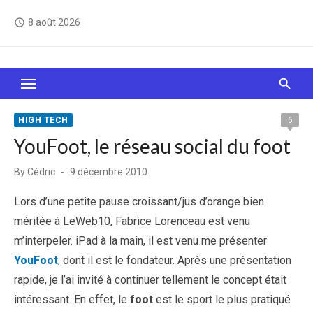
Skip
8 août 2026
access_time
to
content
Le Web, c'est comme une boîte de chocolats… On
sait jamais sur quoi on va tomber !
HIGH TECH
6
YouFoot, le réseau social du foot
Posted
By
Cédric
9 décembre 2010
on
Lors d’une petite pause croissant/jus d’orange bien
méritée à LeWeb10, Fabrice Lorenceau est venu
m’interpeler. iPad à la main, il est venu me présenter
YouFoot
, dont il est le fondateur. Après une présentation
rapide, je l’ai invité à continuer tellement le concept était
intéressant. En effet, le
foot
est le sport le plus pratiqué