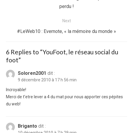
l’article
post:
perdu !
Next
Next
#LeWeb10 : Evernote, « la mémoire du monde »
post:
6 Replies to “
YouFoot, le réseau social du
foot
”
Soloren2001
dit :
9 décembre 2010 à 17 h 56 min
Incroyable!
Merci de t’etre lever a 4 du mat pour nous apporter ces pépites
du web!
Briganto
dit :
10 décembre 2010 à 7 h 29 min