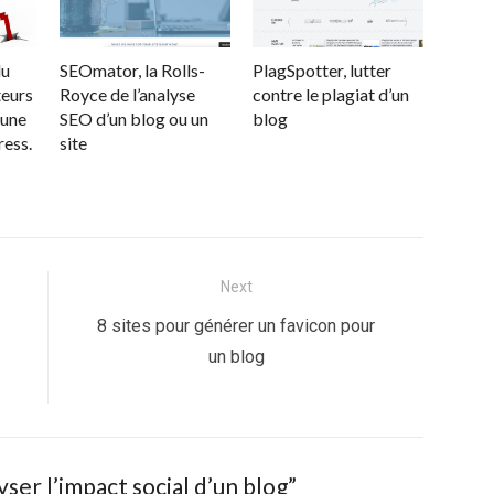
du
SEOmator, la Rolls-
PlagSpotter, lutter
teurs
Royce de l’analyse
contre le plagiat d’un
’une
SEO d’un blog ou un
blog
ess.
site
Next
Next
8 sites pour générer un favicon pour
post:
un blog
ser l’impact social d’un blog
”