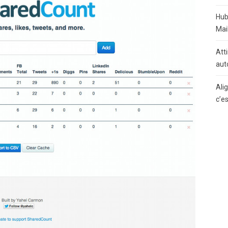
Hub
Mai
Atti
aut
Ali
c’e