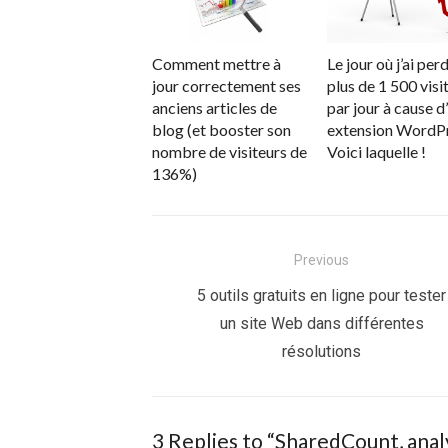
Comment mettre à
Le jour où j’ai per
jour correctement ses
plus de 1 500 visi
anciens articles de
par jour à cause d
blog (et booster son
extension WordPr
nombre de visiteurs de
Voici laquelle !
136%)
Navigation
Previous
de
Previous
5 outils gratuits en ligne pour tester
post:
un site Web dans différentes
l’article
résolutions
3 Replies to “
SharedCount, analy