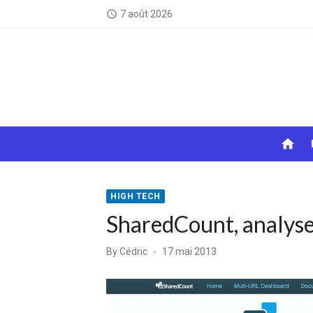
Skip
7 août 2026
access_time
to
content
home
HIGH TECH
SharedCount, analyser
Posted
By
Cédric
17 mai 2013
on