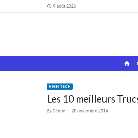
Skip
9 août 2026
access_time
to
content
home
HIGH TECH
Les 10 meilleurs Tru
Posted
By
Cédric
20 novembre 2014
on