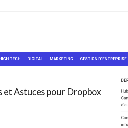
Le Web,
c'est
comme
une boîte
HIGH TECH
DIGITAL
MARKETING
GESTION D’ENTREPRISE
de
chocolats…
On sait
jamais sur
DE
quoi on va
cs et Astuces pour Dropbox
tomber !
Hub
Cam
d’a
Com
inf