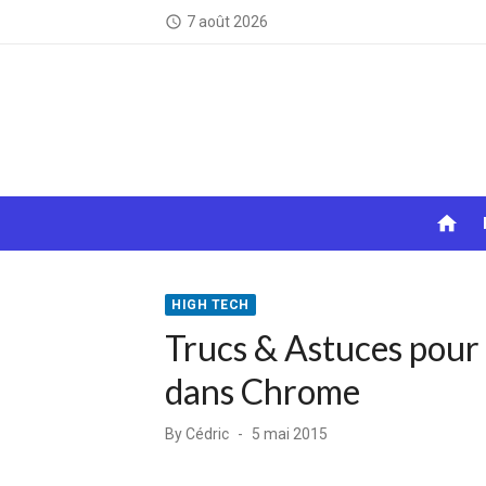
Skip
7 août 2026
access_time
to
content
home
HIGH TECH
Trucs & Astuces pour 
dans Chrome
Posted
By
Cédric
5 mai 2015
on