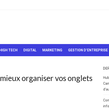
Le Web,
c'est
comme
une boîte
HIGH TECH
DIGITAL
MARKETING
GESTION D’ENTREPRISE
de
chocolats…
On sait
jamais sur
DE
quoi on va
mieux organiser vos onglets
tomber !
Hub
Cam
d’a
Com
inf