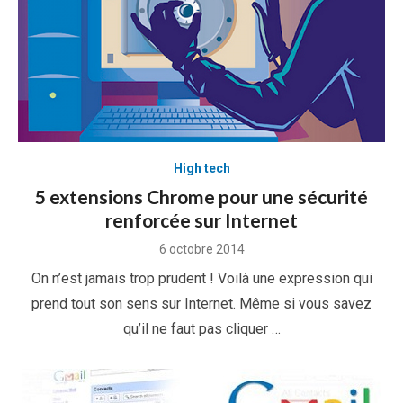
High tech
5 extensions Chrome pour une sécurité
renforcée sur Internet
Posted
6 octobre 2014
on
On n’est jamais trop prudent ! Voilà une expression qui
prend tout son sens sur Internet. Même si vous savez
qu’il ne faut pas cliquer …