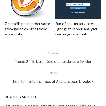
7 conseils pour garder votre
SumoRank, un service en
sauvegarde en ligne (cloud)
ligne gratuit pour analyser
en sécurité
une page Facebook
Navigation
Previous
de
Previous
Trends24, le baromètre des tendances Twitter
l’article
post:
Next
Next
Les 10 meilleurs Trucs et Astuces pour Dropbox
post:
DERNIERS ARTICLES