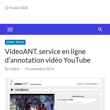
Skip
9 août 2026
access_time
to
content
Le Web, c'est comme une boîte de chocolats… On
sait jamais sur quoi on va tomber !
HIGH TECH
VideoANT, service en ligne
d’annotation vidéo YouTube
Posted
By
Cédric
19 novembre 2014
on