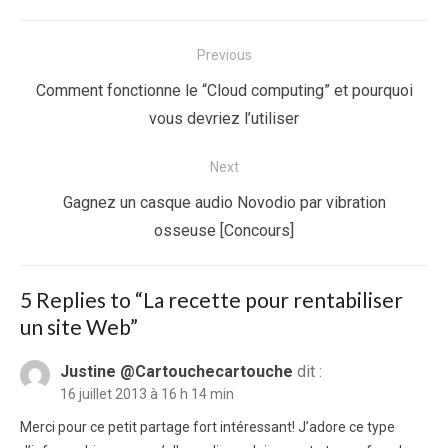
Navigation
Previous
de
Previous
Comment fonctionne le “Cloud computing” et pourquoi
l’article
post:
vous devriez l’utiliser
Next
Next
Gagnez un casque audio Novodio par vibration
post:
osseuse [Concours]
5 Replies to “
La recette pour rentabiliser
un site Web
”
Justine @Cartouchecartouche
dit :
16 juillet 2013 à 16 h 14 min
Merci pour ce petit partage fort intéressant! J’adore ce type