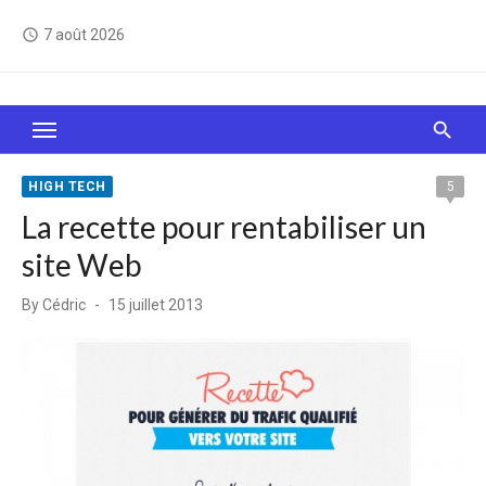
Skip
7 août 2026
access_time
to
content
Le Web, c'est comme une boîte de chocolats… On
sait jamais sur quoi on va tomber !
HIGH TECH
5
La recette pour rentabiliser un
site Web
Posted
By
Cédric
15 juillet 2013
on