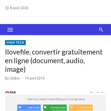
Skip
8 août 2026
access_time
to
content
Le Web, c'est comme une boîte de chocolats… On
sait jamais sur quoi on va tomber !
HIGH TECH
Ilovefile, convertir gratuitement
en ligne (document, audio,
image)
Posted
By
Cédric
19 avril 2014
on