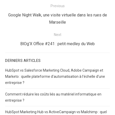
Navigation
Previous
de
Previous
Google Night Walk, une visite virtuelle dans les rues de
l’article
post:
Marseille
Next
Next
BlOg’X Office #241 : petit medley du Web
post:
DERNIERS ARTICLES
HubSpot vs Salesforce Marketing Cloud, Adobe Campaign et
Marketo : quelle plateforme d’automatisation à l’échelle d’une
entreprise ?
Comment réduire les coûts liés au matériel informatique en
entreprise ?
HubSpot Marketing Hub vs ActiveCampaign vs Mailchimp : quel