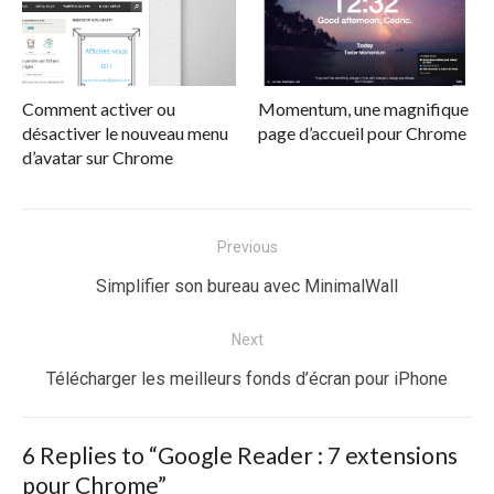
Comment activer ou
Momentum, une magnifique
désactiver le nouveau menu
page d’accueil pour Chrome
d’avatar sur Chrome
Navigation
Previous
de
Previous
Simplifier son bureau avec MinimalWall
l’article
post:
Next
Next
Télécharger les meilleurs fonds d’écran pour iPhone
post:
6 Replies to “
Google Reader : 7 extensions
pour Chrome
”