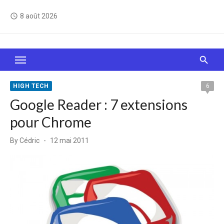
Skip
8 août 2026
access_time
to
content
Le Web, c'est comme une boîte de chocolats… On
sait jamais sur quoi on va tomber !
HIGH TECH
6
Google Reader : 7 extensions
pour Chrome
Posted
By
Cédric
12 mai 2011
on