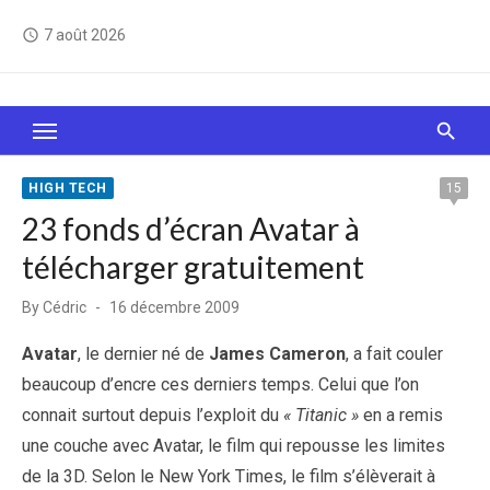
Skip
7 août 2026
access_time
to
content
Le Web, c'est comme une boîte de chocolats… On
sait jamais sur quoi on va tomber !
HIGH TECH
15
23 fonds d’écran Avatar à
télécharger gratuitement
Posted
By
Cédric
16 décembre 2009
on
Avatar
, le dernier né de
James Cameron
, a fait couler
beaucoup d’encre ces derniers temps. Celui que l’on
connait surtout depuis l’exploit du
« Titanic »
en a remis
une couche avec Avatar, le film qui repousse les limites
de la 3D. Selon le New York Times, le film s’élèverait à