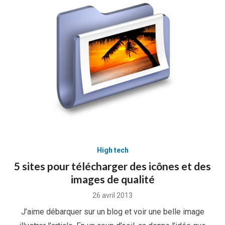
High tech
5 sites pour télécharger des icônes et des
images de qualité
Posted
26 avril 2013
on
J’aime débarquer sur un blog et voir une belle image