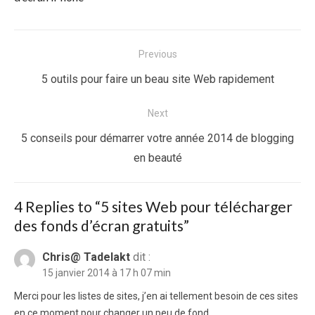
Navigation
Previous
de
Previous
5 outils pour faire un beau site Web rapidement
l’article
post:
Next
Next
5 conseils pour démarrer votre année 2014 de blogging
post:
en beauté
4 Replies to “
5 sites Web pour télécharger
des fonds d’écran gratuits
”
Chris@ Tadelakt
dit :
15 janvier 2014 à 17 h 07 min
Merci pour les listes de sites, j’en ai tellement besoin de ces sites
en ce moment pour changer un peu de fond.