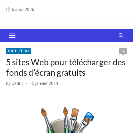
Skip
6 août 2026
access_time
to
content
Le Web, c'est comme une boîte de chocolats… On
sait jamais sur quoi on va tomber !
HIGH TECH
4
5 sites Web pour télécharger des
fonds d’écran gratuits
Posted
By
Cédric
15 janvier 2014
on