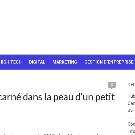
Le Web,
c'est
comme
une boîte
HIGH TECH
DIGITAL
MARKETING
GESTION D’ENTREPRISE
de
chocolats…
On sait
jamais sur
DE
3
quoi on va
arné dans la peau d’un petit
tomber !
Hub
Cam
d’a
Com
inf