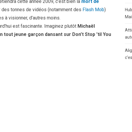
retiendra cette année 2009, c’est bien la
mort de
er des tonnes de vidéos (notamment des
Flash Mob
)
Hub
Mai
s à visionner, d’autres moins.
urd’hui est fascinante. Imaginez plutôt
Michaël
Atti
 tout jeune garçon dansant sur Don’t Stop ’til You
aut
Ali
c’e