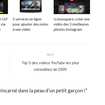
n GIF
5 services en ligne
Iconosquare, créer une
 via
pour ajouter des notes
vidéo des 5 meilleures
e
à une vidéo
photos Instagram
Next
Next
Top 5 des vidéos YouTube les plus
post:
consultées de 2009
incarné dans la peau d’un petit garçon !
”