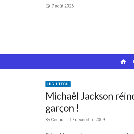
Skip
7 août 2026
access_time
to
content
home
HIGH TECH
Michaël Jackson réinc
garçon !
Posted
By
Cédric
17 décembre 2009
on