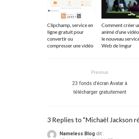
Clipchamp, service en
Comment créer u
ligne gratuit pour
animé d’une vidéo
convertir ou
le nouveau servic
compresser une vidéo
Web de Imgur
Navigation
Previous
de
Previous
23 fonds d’écran Avatar à
post:
télécharger gratuitement
l’article
3 Replies to “
Michaël Jackson ré
Nameless Blog
dit :