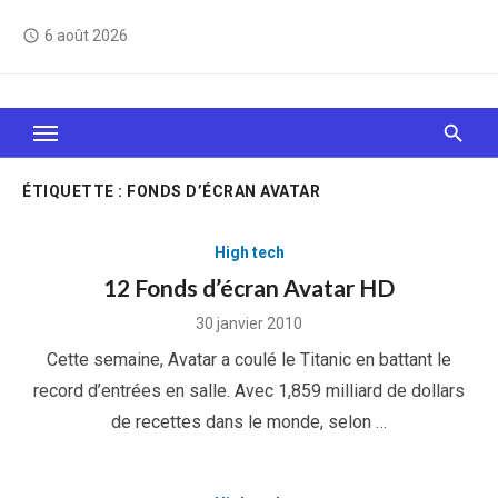
Skip
6 août 2026
access_time
to
content
Le Web, c'est comme une boîte de chocolats… On
sait jamais sur quoi on va tomber !
ÉTIQUETTE :
FONDS D’ÉCRAN AVATAR
High tech
12 Fonds d’écran Avatar HD
Posted
30 janvier 2010
on
Cette semaine, Avatar a coulé le Titanic en battant le
record d’entrées en salle. Avec 1,859 milliard de dollars
de recettes dans le monde, selon …