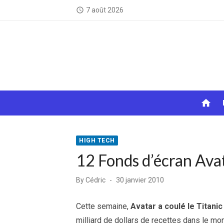
Skip
7 août 2026
access_time
to
content
home
HIGH TECH
12 Fonds d’écran Av
Posted
By
Cédric
30 janvier 2010
on
Cette semaine,
Avatar a coulé le Titanic
milliard de dollars de recettes dans le mo