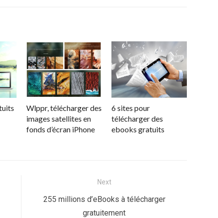
tuits
Wlppr, télécharger des
6 sites pour
images satellites en
télécharger des
fonds d’écran iPhone
ebooks gratuits
Next
Next
255 millions d’eBooks à télécharger
post:
gratuitement