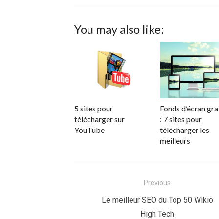
You may also like:
5 sites pour
Fonds d’écran gra
télécharger sur
: 7 sites pour
YouTube
télécharger les
meilleurs
Navigation
Previous
de
Previous
Le meilleur SEO du Top 50 Wikio
post:
High Tech
l’article