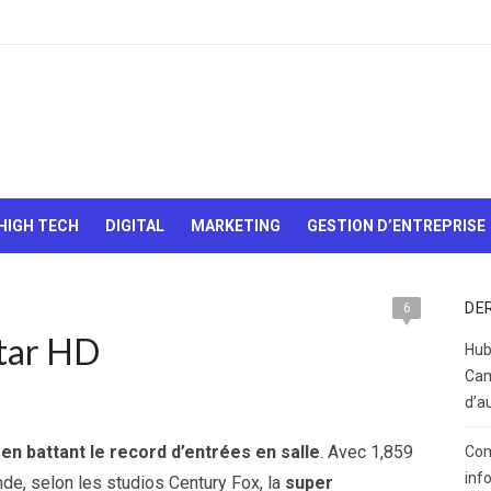
Le Web,
c'est
comme
une boîte
HIGH TECH
DIGITAL
MARKETING
GESTION D’ENTREPRISE
de
chocolats…
On sait
jamais sur
DE
6
quoi on va
atar HD
tomber !
Hub
Cam
d’a
 en battant le record d’entrées en salle
. Avec 1,859
Com
inf
nde, selon les studios Century Fox, la
super