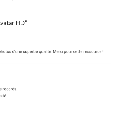
Avatar HD
”
s photos d’une superbe qualité. Merci pour cette ressource !
s records.
aité