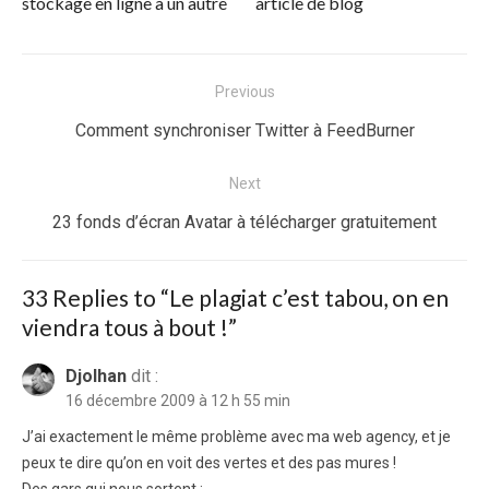
stockage en ligne à un autre
article de blog
Navigation
Previous
de
Previous
Comment synchroniser Twitter à FeedBurner
l’article
post:
Next
Next
23 fonds d’écran Avatar à télécharger gratuitement
post:
33 Replies to “
Le plagiat c’est tabou, on en
viendra tous à bout !
”
Djolhan
dit :
16 décembre 2009 à 12 h 55 min
J’ai exactement le même problème avec ma web agency, et je
peux te dire qu’on en voit des vertes et des pas mures !
Des gars qui nous sortent :