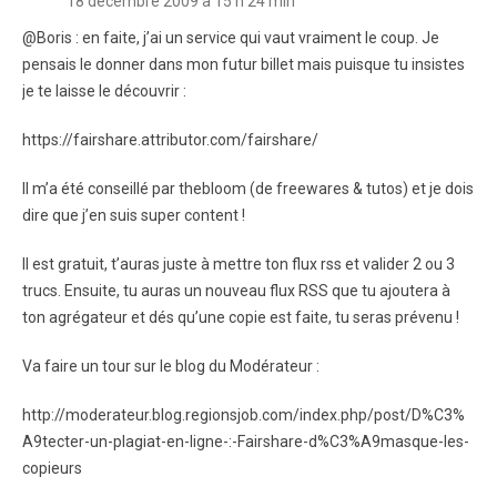
18 décembre 2009 à 15 h 24 min
@Boris : en faite, j’ai un service qui vaut vraiment le coup. Je
pensais le donner dans mon futur billet mais puisque tu insistes
je te laisse le découvrir :
https://fairshare.attributor.com/fairshare/
Il m’a été conseillé par thebloom (de freewares & tutos) et je dois
dire que j’en suis super content !
Il est gratuit, t’auras juste à mettre ton flux rss et valider 2 ou 3
trucs. Ensuite, tu auras un nouveau flux RSS que tu ajoutera à
ton agrégateur et dés qu’une copie est faite, tu seras prévenu !
Va faire un tour sur le blog du Modérateur :
http://moderateur.blog.regionsjob.com/index.php/post/D%C3%
A9tecter-un-plagiat-en-ligne-:-Fairshare-d%C3%A9masque-les-
copieurs