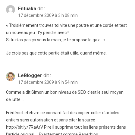
Entuaka
dit :
17 décembre 2009 à 3 h 08 min
« Troisièmement trouves toi vite une poutre et une corde et test
un nouveau jeu : t’y pendre avec !!
Si tu n’as pas ça sous la main, je te propose le gaz… »
Je crois pas que cette partie était utile, quand même.
LeBlogger
dit :
17 décembre 2009 à 9 h 54 min
Comme a dit Simon un bon niveau de SEO, c’est le seul moyen
de lutte….
Frédéric Lefebvre ce connard fait des copier-coller d’articles
entiers sans autorisation et sans citer la source
http://bit.ly/7RaArV Pire il supprime tout les liens présents dans
l’article original…. Exactement comme Paperblog