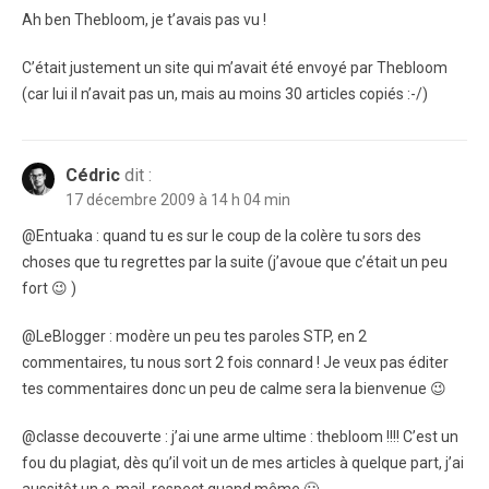
Ah ben Thebloom, je t’avais pas vu !
C’était justement un site qui m’avait été envoyé par Thebloom
(car lui il n’avait pas un, mais au moins 30 articles copiés :-/)
Cédric
dit :
17 décembre 2009 à 14 h 04 min
@Entuaka : quand tu es sur le coup de la colère tu sors des
choses que tu regrettes par la suite (j’avoue que c’était un peu
fort 😉 )
@LeBlogger : modère un peu tes paroles STP, en 2
commentaires, tu nous sort 2 fois connard ! Je veux pas éditer
tes commentaires donc un peu de calme sera la bienvenue 😉
@classe decouverte : j’ai une arme ultime : thebloom !!!! C’est un
fou du plagiat, dès qu’il voit un de mes articles à quelque part, j’ai
aussitôt un e-mail, respect quand même 🙂