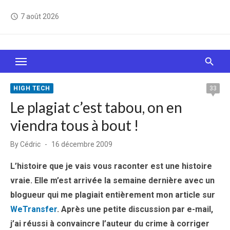
Skip
7 août 2026
access_time
to
content
Le Web, c'est comme une boîte de chocolats… On
sait jamais sur quoi on va tomber !
HIGH TECH
33
Le plagiat c’est tabou, on en
viendra tous à bout !
Posted
By
Cédric
16 décembre 2009
on
L’histoire que je vais vous raconter est une histoire
vraie. Elle m’est arrivée la semaine dernière avec un
blogueur qui me plagiait entièrement mon article sur
WeTransfer
. Après une petite discussion par e-mail,
j’ai réussi à convaincre l’auteur du crime à corriger