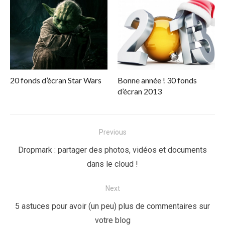
20 fonds d’écran Star Wars
Bonne année ! 30 fonds
d’écran 2013
Navigation
Previous
de
Previous
Dropmark : partager des photos, vidéos et documents
l’article
post:
dans le cloud !
Next
Next
5 astuces pour avoir (un peu) plus de commentaires sur
post:
votre blog