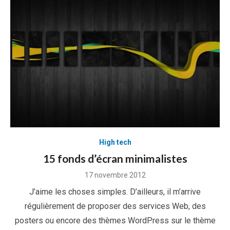
High tech
15 fonds d’écran minimalistes
Posted
17 novembre 2012
on
J’aime les choses simples. D’ailleurs, il m’arrive
régulièrement de proposer des services Web, des
posters ou encore des thèmes WordPress sur le thème