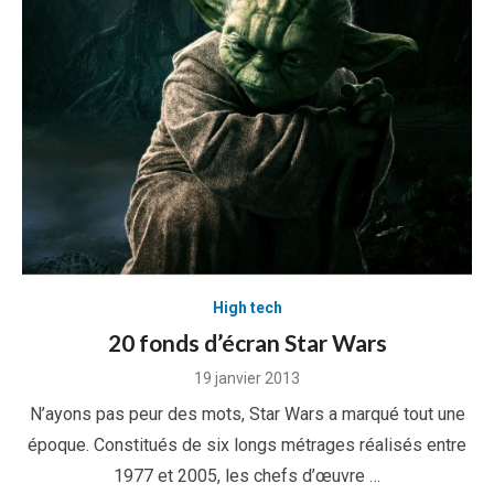
High tech
20 fonds d’écran Star Wars
Posted
19 janvier 2013
on
N’ayons pas peur des mots, Star Wars a marqué tout une
époque. Constitués de six longs métrages réalisés entre
1977 et 2005, les chefs d’œuvre …