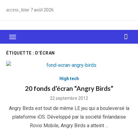
Skip
access_time
7 août 2026
to
content
Le Web, c'est comme une boîte de chocolats… On
sait jamais sur quoi on va tomber !
ÉTIQUETTE :
D’ÉCRAN
High tech
20 fonds d’écran “Angry Birds”
Posted
22 septembre 2012
on
Angry Birds est tout de même LE jeu qui a bouleversé la
plateforme iOS. Développé par la société finlandaise
Rovio Mobile, Angry Birds a atteint …