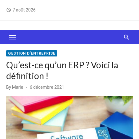
Skip
7 août 2026
access_time
to
content
Le Web, c'est comme une boîte de chocolats… On
sait jamais sur quoi on va tomber !
GESTION D'ENTREPRISE
Qu’est-ce qu’un ERP ? Voici la
définition !
Posted
By
Marie
6 décembre 2021
on