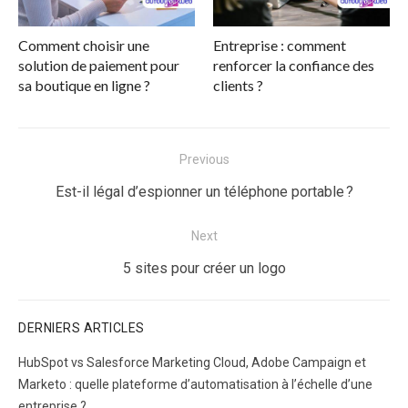
Comment choisir une
Entreprise : comment
solution de paiement pour
renforcer la confiance des
sa boutique en ligne ?
clients ?
Navigation
Previous
de
Previous
Est-il légal d’espionner un téléphone portable ?
l’article
post:
Next
Next
5 sites pour créer un logo
post:
DERNIERS ARTICLES
HubSpot vs Salesforce Marketing Cloud, Adobe Campaign et
Marketo : quelle plateforme d’automatisation à l’échelle d’une
entreprise ?