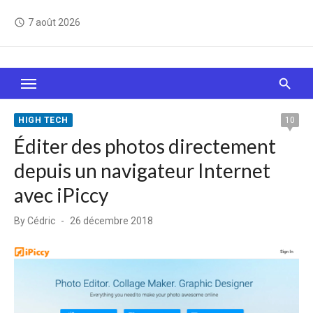
Skip
7 août 2026
access_time
to
content
Le Web, c'est comme une boîte de chocolats… On
sait jamais sur quoi on va tomber !
HIGH TECH
10
Éditer des photos directement
depuis un navigateur Internet
avec iPiccy
Posted
By
Cédric
26 décembre 2018
on