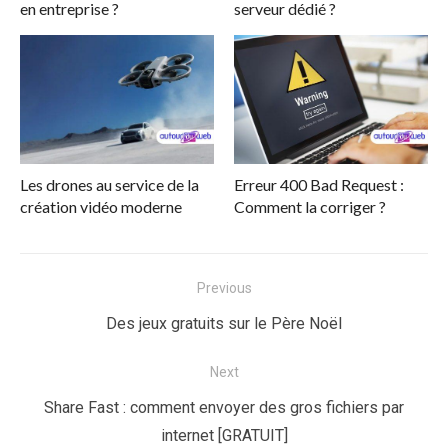
en entreprise ?
serveur dédié ?
Les drones au service de la
Erreur 400 Bad Request :
création vidéo moderne
Comment la corriger ?
Navigation
Previous
de
Previous
Des jeux gratuits sur le Père Noël
l’article
post:
Next
Next
Share Fast : comment envoyer des gros fichiers par
post:
internet [GRATUIT]