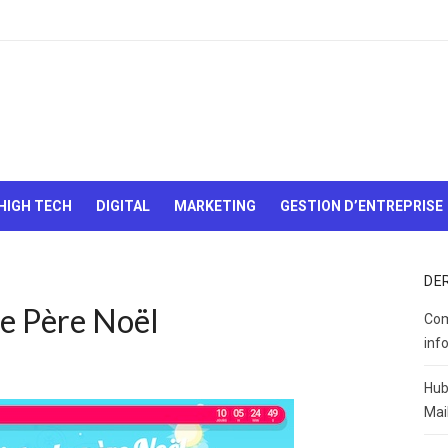
Le Web,
c'est
comme
une boîte
HIGH TECH
DIGITAL
MARKETING
GESTION D’ENTREPRISE
de
chocolats…
On sait
jamais sur
DE
quoi on va
le Père Noël
tomber !
Com
inf
Hub
Mai