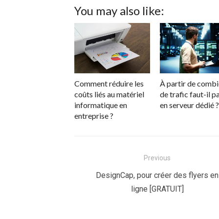
You may also like:
Comment réduire les
À partir de comb
coûts liés au matériel
de trafic faut-il p
informatique en
en serveur dédié ?
entreprise ?
Navigation
Previous
de
Previous
DesignCap, pour créer des flyers en
post:
ligne [GRATUIT]
l’article