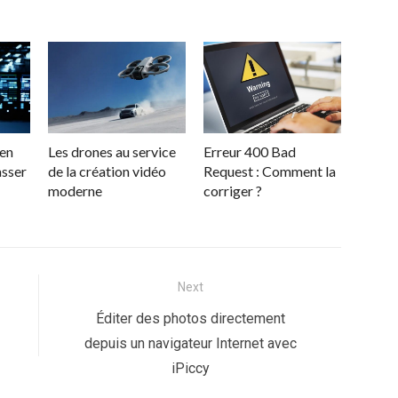
ien
Les drones au service
Erreur 400 Bad
asser
de la création vidéo
Request : Comment la
moderne
corriger ?
Next
Next
Éditer des photos directement
post:
depuis un navigateur Internet avec
iPiccy