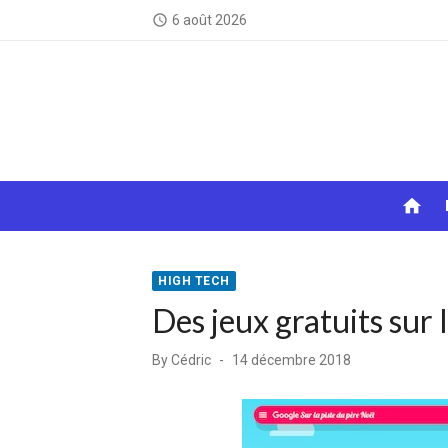
Skip
6 août 2026
access_time
to
content
home
HIGH TECH
Des jeux gratuits sur 
Posted
By
Cédric
14 décembre 2018
on