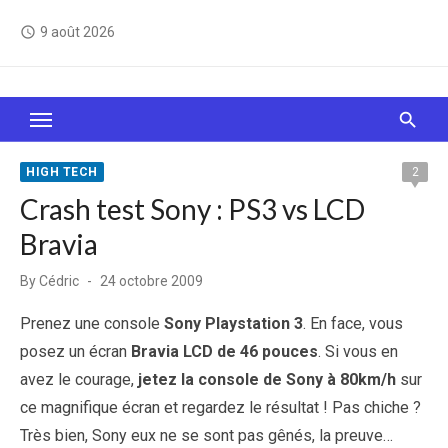
Skip
9 août 2026
access_time
to
content
Le Web, c'est comme une boîte de chocolats… On
sait jamais sur quoi on va tomber !
HIGH TECH
2
Crash test Sony : PS3 vs LCD
Bravia
Posted
By
Cédric
24 octobre 2009
on
Prenez une console
Sony Playstation 3
. En face, vous
posez un écran
Bravia LCD de 46 pouces
. Si vous en
avez le courage,
jetez la console de Sony à 80km/h
sur
ce magnifique écran et regardez le résultat ! Pas chiche ?
Très bien, Sony eux ne se sont pas gênés, la preuve…