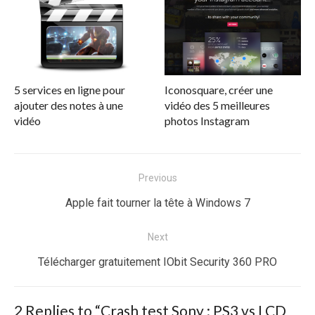
5 services en ligne pour
Iconosquare, créer une
ajouter des notes à une
vidéo des 5 meilleures
vidéo
photos Instagram
Navigation
Previous
de
Previous
Apple fait tourner la tête à Windows 7
l’article
post:
Next
Next
Télécharger gratuitement IObit Security 360 PRO
post:
2 Replies to “
Crash test Sony : PS3 vs LCD