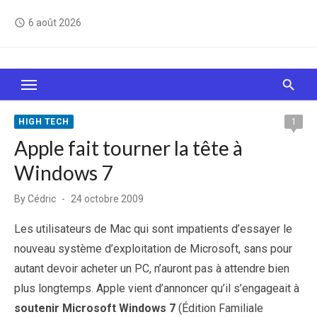
Skip
6 août 2026
access_time
to
content
Le Web, c'est comme une boîte de chocolats… On
sait jamais sur quoi on va tomber !
HIGH TECH
1
Apple fait tourner la tête à
Windows 7
Posted
By
Cédric
24 octobre 2009
on
Les utilisateurs de Mac qui sont impatients d’essayer le
nouveau système d’exploitation de Microsoft, sans pour
autant devoir acheter un PC, n’auront pas à attendre bien
plus longtemps. Apple vient d’annoncer qu’il s’engageait à
soutenir Microsoft Windows 7
(Édition Familiale