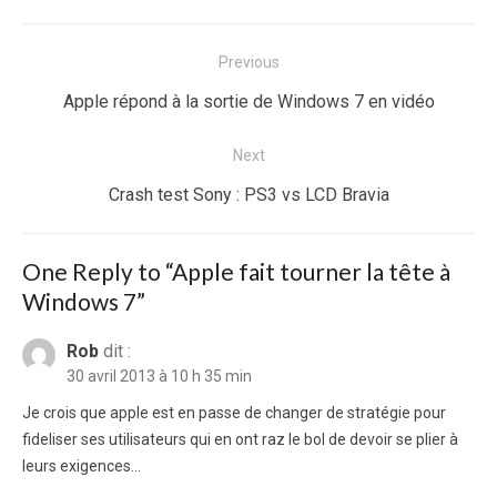
Navigation
Previous
de
Previous
Apple répond à la sortie de Windows 7 en vidéo
l’article
post:
Next
Next
Crash test Sony : PS3 vs LCD Bravia
post:
One Reply to “Apple fait tourner la tête à
Windows 7”
Rob
dit :
30 avril 2013 à 10 h 35 min
Je crois que apple est en passe de changer de stratégie pour
fideliser ses utilisateurs qui en ont raz le bol de devoir se plier à
leurs exigences…