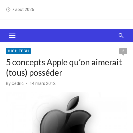
Skip
7 août 2026
access_time
to
content
Le Web, c'est comme une boîte de chocolats… On
sait jamais sur quoi on va tomber !
HIGH TECH
6
5 concepts Apple qu’on aimerait
(tous) posséder
Posted
By
Cédric
14 mars 2012
on