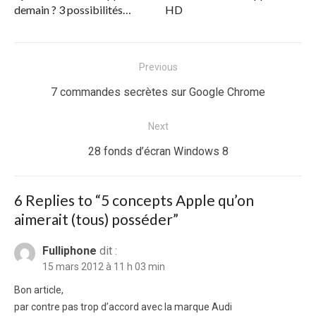
demain ? 3 possibilités…
HD
Navigation
Previous
de
Previous
7 commandes secrètes sur Google Chrome
l’article
post:
Next
Next
28 fonds d’écran Windows 8
post:
6 Replies to “
5 concepts Apple qu’on
aimerait (tous) posséder
”
Fulliphone
dit :
15 mars 2012 à 11 h 03 min
Bon article,
par contre pas trop d’accord avec la marque Audi