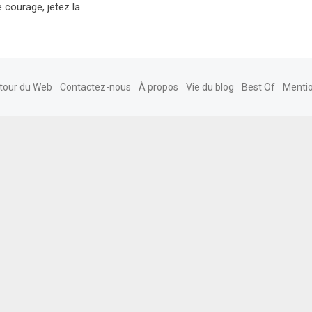
 courage, jetez la …
tour du Web
Contactez-nous
À propos
Vie du blog
Best Of
Mentio