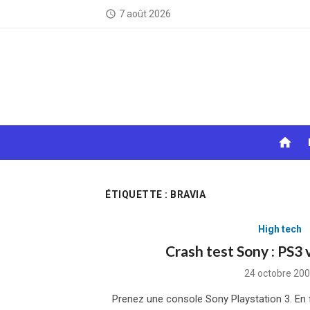
Skip
7 août 2026
access_time
to
content
home
ÉTIQUETTE :
BRAVIA
High tech
Crash test Sony : PS3 
Posted
24 octobre 20
on
Prenez une console Sony Playstation 3. En