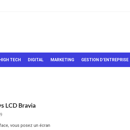
Le Web,
c'est
comme
une boîte
HIGH TECH
DIGITAL
MARKETING
GESTION D’ENTREPRISE
de
chocolats…
On sait
jamais sur
quoi on va
tomber !
vs LCD Bravia
09
 face, vous posez un écran