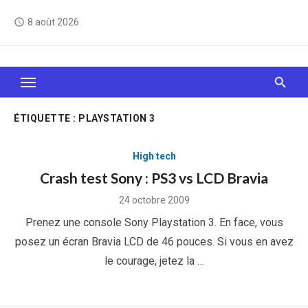
Skip
8 août 2026
access_time
to
content
Le Web, c'est comme une boîte de chocolats… On
sait jamais sur quoi on va tomber !
ÉTIQUETTE :
PLAYSTATION 3
High tech
Crash test Sony : PS3 vs LCD Bravia
Posted
24 octobre 2009
on
Prenez une console Sony Playstation 3. En face, vous
posez un écran Bravia LCD de 46 pouces. Si vous en avez
le courage, jetez la …