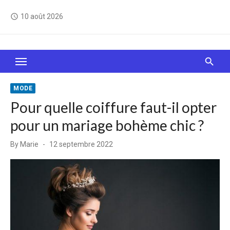
Skip
10 août 2026
access_time
to
content
Le Web, c'est comme une boîte de chocolats… On
sait jamais sur quoi on va tomber !
MODE
Pour quelle coiffure faut-il opter
pour un mariage bohème chic ?
Posted
By
Marie
12 septembre 2022
on