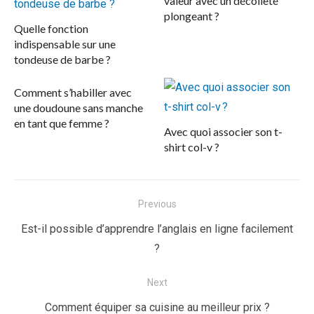
valeur avec un décolleté
plongeant ?
Quelle fonction
indispensable sur une
tondeuse de barbe ?
Comment s’habiller avec
une doudoune sans manche
en tant que femme ?
Avec quoi associer son t-
shirt col-v ?
Navigation
Previous
de
Previous
Est-il possible d’apprendre l’anglais en ligne facilement
l’article
post:
?
Next
Next
Comment équiper sa cuisine au meilleur prix ?