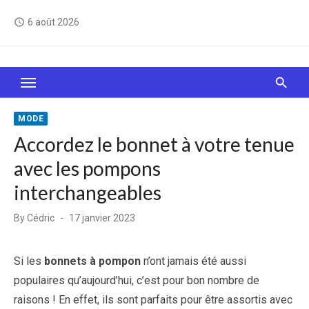
Skip
6 août 2026
access_time
to
content
Le Web, c'est comme une boîte de chocolats… On
sait jamais sur quoi on va tomber !
MODE
Accordez le bonnet à votre tenue
avec les pompons
interchangeables
Posted
By
Cédric
17 janvier 2023
on
Si les
bonnets à pompon
n’ont jamais été aussi
populaires qu’aujourd’hui, c’est pour bon nombre de
raisons ! En effet, ils sont parfaits pour être assortis avec