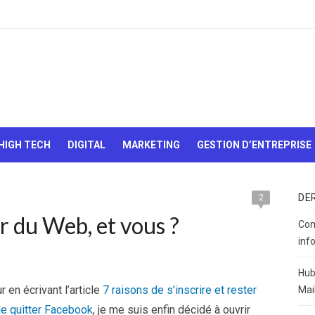
Le Web,
c'est
comme
une boîte
HIGH TECH
DIGITAL
MARKETING
GESTION D’ENTREPRISE
de
chocolats…
On sait
jamais sur
DE
2
quoi on va
 du Web, et vous ?
tomber !
Com
inf
Hub
r en écrivant l’article
7 raisons de s’inscrire et rester
Mai
de quitter Facebook
, je me suis enfin décidé à ouvrir