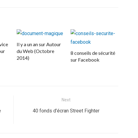
vice
Il y a un an sur Autour
our
du Web (Octobre
8 conseils de sécurité
2014)
sur Facebook
Next
Next
e
40 fonds d’écran Street Fighter
post: