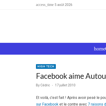
Skip
access_time
5 août 2026
to
content
home
HIGH TECH
Facebook aime Autour
Posted
By
Cédric
17 juillet 2010
on
Et voilà, c’est fait ! Après avoir pesé le pou
sur Facebook
et le contre avec
7 raisons 