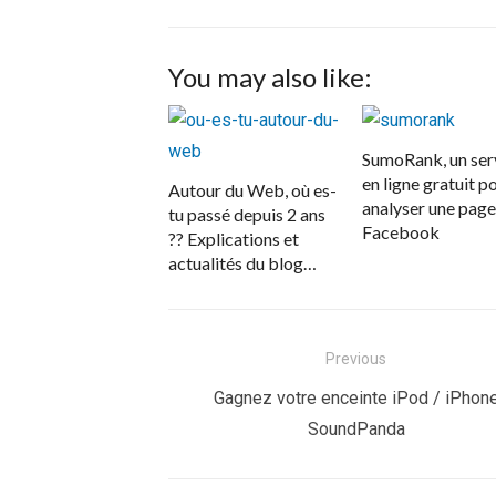
You may also like:
SumoRank, un ser
en ligne gratuit p
Autour du Web, où es-
analyser une page
tu passé depuis 2 ans
Facebook
?? Explications et
actualités du blog…
Navigation
Previous
de
Previous
Gagnez votre enceinte iPod / iPhon
post:
SoundPanda
l’article