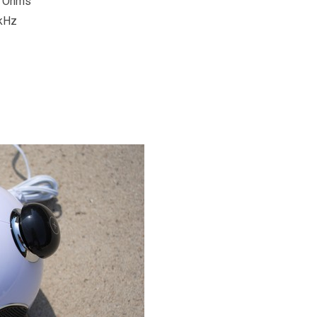
4 Ohms
 kHz