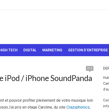
Le Web,
c'est
comme
une boîte
HIGH TECH
DIGITAL
MARKETING
GESTION D’ENTREPRISE
de
chocolats…
On sait
jamais sur
DE
213
quoi on va
e iPod / iPhone SoundPanda
tomber !
Hub
Cam
d’a
ent et pouvoir profiter pleinement de votre musique loin
Com
inf
on, j’ai pris en otage Caroline, du site
Crazyphonics
,