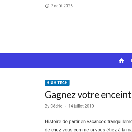
Skip
7 août 2026
access_time
to
content
home
HIGH TECH
Gagnez votre enceint
Posted
By
Cédric
14 juillet 2010
on
Histoire de partir en vacances tranquillem
de chez vous comme si vous étiez à la mais