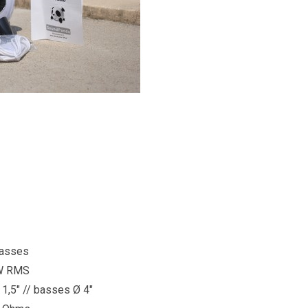
basses
 W RMS
 1,5″ // basses Ø 4″