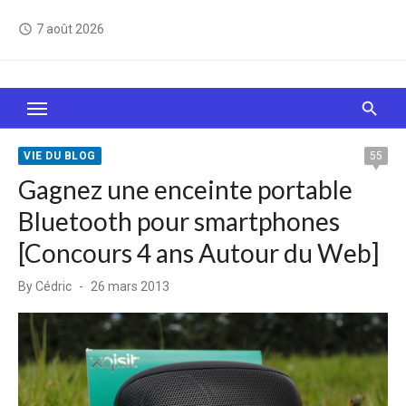
Skip
7 août 2026
access_time
to
content
Le Web, c'est comme une boîte de chocolats… On
sait jamais sur quoi on va tomber !
VIE DU BLOG
55
Gagnez une enceinte portable
Bluetooth pour smartphones
[Concours 4 ans Autour du Web]
Posted
By
Cédric
26 mars 2013
on