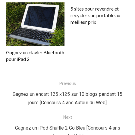
5 sites pour revendre et
recycler son portable au
meilleur prix
Gagnez un clavier Bluetooth
pour iPad 2
Navigation
Previous
de
Previous
Gagnez un encart 125 x125 sur 10 blogs pendant 15
l’article
post:
jours [Concours 4 ans Autour du Web]
Next
Next
Gagnez un iPod Shuffle 2 Go Bleu [Concours 4 ans