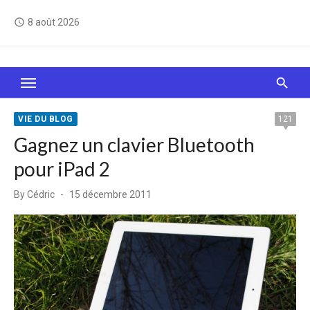
Skip
8 août 2026
access_time
to
content
Le Web, c'est comme une boîte de chocolats… On
sait jamais sur quoi on va tomber !
VIE DU BLOG
121
Gagnez un clavier Bluetooth
pour iPad 2
Posted
By
Cédric
15 décembre 2011
on