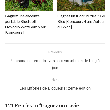
Gagnez une enceinte
Gagnez un iPod Shuffle 2 Go
portable Bluetooth
Bleu [Concours 4 ans Autour
Novodio WattBomb Air
du Web]
[Concours]
Navigation
Previous
de
Previous
5 raisons de remettre vos anciens articles de blog à
l’article
post:
jour
Next
Next
Les Enfoirés de Blogueurs : 2ème édition
post:
121 Replies to “
Gagnez un clavier