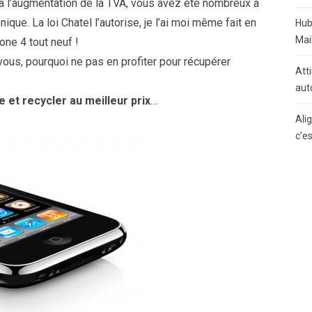
à l’augmentation de la TVA, vous avez été nombreux à
que. La loi Chatel l’autorise, je l’ai moi même fait en
Hub
Mai
one 4 tout neuf !
ous, pourquoi ne pas en profiter pour récupérer
Atti
aut
 et recycler au meilleur prix
…
Ali
c’e