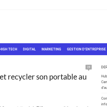
Le Web,
c'est
comme
une boîte
HIGH TECH
DIGITAL
MARKETING
GESTION D’ENTREPRISE
de
chocolats…
On sait
jamais sur
DE
28
quoi on va
et recycler son portable au
tomber !
Hub
Cam
d’a
Com
inf