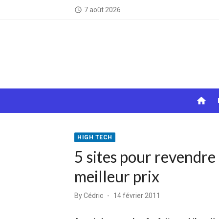
Skip
7 août 2026
access_time
to
content
home
HIGH TECH
5 sites pour revendre 
meilleur prix
Posted
By
Cédric
14 février 2011
on