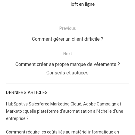
loft en ligne
Navigation
Previous
de
Previous
Comment gérer un client difficile ?
l’article
post:
Next
Next
Comment créer sa propre marque de vêtements ?
post:
Conseils et astuces
DERNIERS ARTICLES
HubSpot vs Salesforce Marketing Cloud, Adobe Campaign et
Marketo : quelle plateforme d’automatisation à l’échelle d’une
entreprise ?
Comment réduire les coûts liés au matériel informatique en