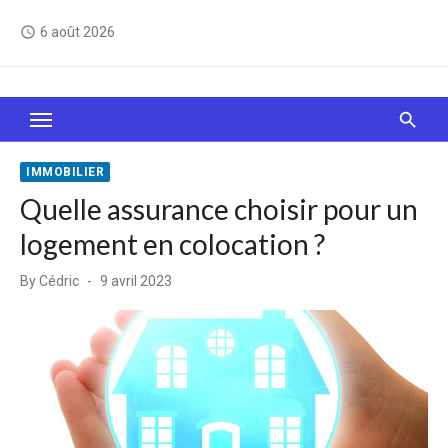
Skip
6 août 2026
access_time
to
content
Le Web, c'est comme une boîte de chocolats… On
sait jamais sur quoi on va tomber !
IMMOBILIER
Quelle assurance choisir pour un
logement en colocation ?
Posted
By
Cédric
9 avril 2023
on