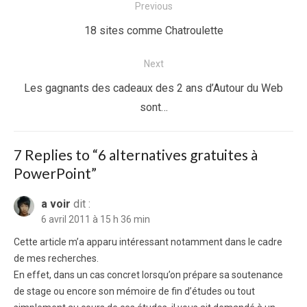
Navigation
Previous
de
Previous
18 sites comme Chatroulette
l’article
post:
Next
Next
Les gagnants des cadeaux des 2 ans d’Autour du Web
post:
sont…
7 Replies to “
6 alternatives gratuites à
PowerPoint
”
a voir
dit :
6 avril 2011 à 15 h 36 min
Cette article m’a apparu intéressant notamment dans le cadre
de mes recherches.
En effet, dans un cas concret lorsqu’on prépare sa soutenance
de stage ou encore son mémoire de fin d’études ou tout