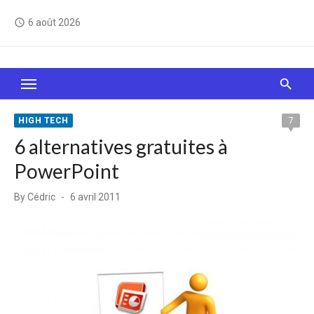
Skip
6 août 2026
access_time
to
content
Le Web, c'est comme une boîte de chocolats… On
sait jamais sur quoi on va tomber !
HIGH TECH
7
6 alternatives gratuites à
PowerPoint
Posted
By
Cédric
6 avril 2011
on