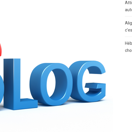
Atti
aut
Ali
c’e
Héb
cho