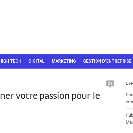
Le Web,
c'est
comme
une boîte
HIGH TECH
DIGITAL
MARKETING
GESTION D’ENTREPRISE
de
chocolats…
On sait
jamais sur
DE
23
quoi on va
ner votre passion pour le
tomber !
Com
inf
Hub
Mai