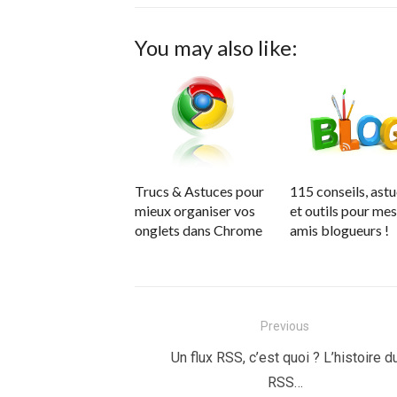
You may also like:
Trucs & Astuces pour
115 conseils, ast
mieux organiser vos
et outils pour mes
onglets dans Chrome
amis blogueurs !
Navigation
Previous
de
Previous
Un flux RSS, c’est quoi ? L’histoire d
post:
RSS…
l’article