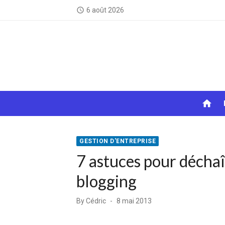
Skip
6 août 2026
access_time
to
content
home
GESTION D'ENTREPRISE
7 astuces pour déchaî
blogging
Posted
By
Cédric
8 mai 2013
on