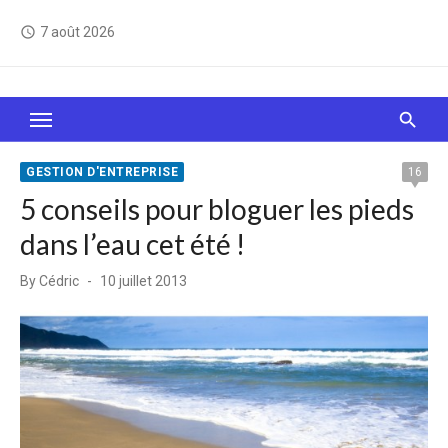
Skip
7 août 2026
access_time
to
content
Le Web, c'est comme une boîte de chocolats… On
sait jamais sur quoi on va tomber !
GESTION D'ENTREPRISE
16
5 conseils pour bloguer les pieds
dans l’eau cet été !
Posted
By
Cédric
10 juillet 2013
on