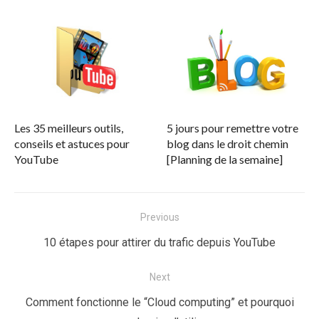
Les 35 meilleurs outils,
5 jours pour remettre votre
conseils et astuces pour
blog dans le droit chemin
YouTube
[Planning de la semaine]
Navigation
Previous
de
Previous
10 étapes pour attirer du trafic depuis YouTube
l’article
post:
Next
Next
Comment fonctionne le “Cloud computing” et pourquoi