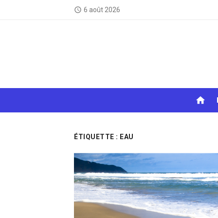
Skip
6 août 2026
access_time
to
content
home
ÉTIQUETTE :
EAU