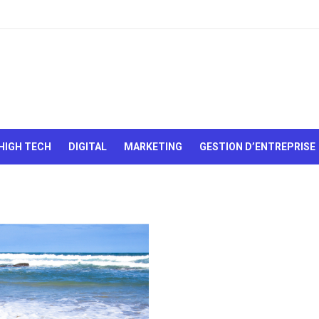
Le Web,
c'est
comme
une boîte
HIGH TECH
DIGITAL
MARKETING
GESTION D’ENTREPRISE
de
chocolats…
On sait
jamais sur
quoi on va
tomber !