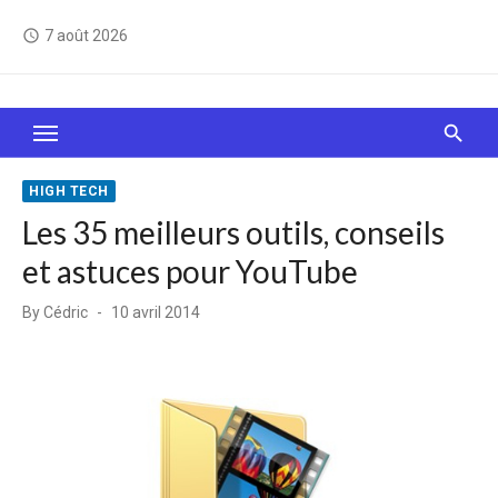
Skip
7 août 2026
access_time
to
content
Le Web, c'est comme une boîte de chocolats… On
sait jamais sur quoi on va tomber !
HIGH TECH
Les 35 meilleurs outils, conseils
et astuces pour YouTube
Posted
By
Cédric
10 avril 2014
on