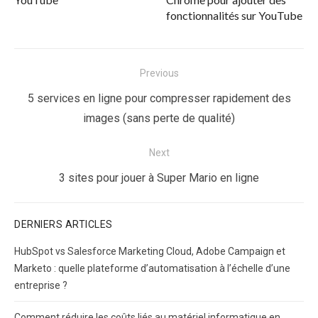
fonctionnalités sur YouTube
Navigation
Previous
de
Previous
5 services en ligne pour compresser rapidement des
l’article
post:
images (sans perte de qualité)
Next
Next
3 sites pour jouer à Super Mario en ligne
post:
DERNIERS ARTICLES
HubSpot vs Salesforce Marketing Cloud, Adobe Campaign et
Marketo : quelle plateforme d’automatisation à l’échelle d’une
entreprise ?
Comment réduire les coûts liés au matériel informatique en