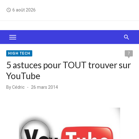
Skip
6 août 2026
access_time
to
content
Le Web, c'est comme une boîte de chocolats… On
sait jamais sur quoi on va tomber !
HIGH TECH
7
5 astuces pour TOUT trouver sur
YouTube
Posted
By
Cédric
26 mars 2014
on