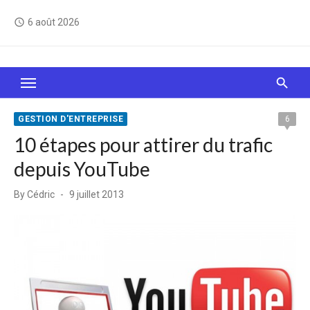
Skip
6 août 2026
access_time
to
content
Le Web, c'est comme une boîte de chocolats… On
sait jamais sur quoi on va tomber !
GESTION D'ENTREPRISE
6
10 étapes pour attirer du trafic
depuis YouTube
Posted
By
Cédric
9 juillet 2013
on