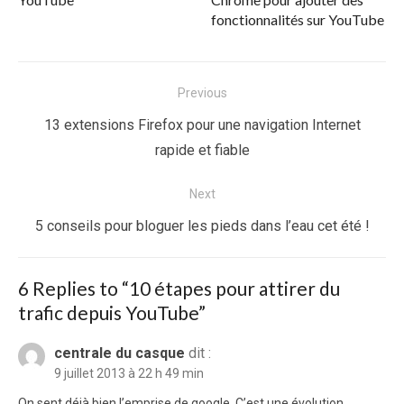
fonctionnalités sur YouTube
Navigation
Previous
de
Previous
13 extensions Firefox pour une navigation Internet
l’article
post:
rapide et fiable
Next
Next
5 conseils pour bloguer les pieds dans l’eau cet été !
post:
6 Replies to “
10 étapes pour attirer du
trafic depuis YouTube
”
centrale du casque
dit :
9 juillet 2013 à 22 h 49 min
On sent déjà bien l’emprise de google. C’est une évolution