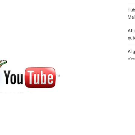
Hub
Mai
Atti
aut
Ali
c’e