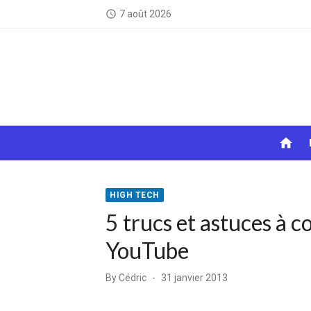
Skip
7 août 2026
access_time
to
content
home
HIGH TECH
5 trucs et astuces à 
YouTube
Posted
By
Cédric
31 janvier 2013
on