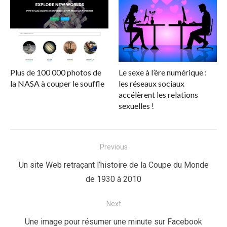
Plus de 100 000 photos de
Le sexe à l’ère numérique :
la NASA à couper le souffle
les réseaux sociaux
accélèrent les relations
sexuelles !
Navigation
Previous
de
Previous
Un site Web retraçant l’histoire de la Coupe du Monde
l’article
post:
de 1930 à 2010
Next
Next
Une image pour résumer une minute sur Facebook