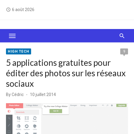
Skip
6 août 2026
access_time
to
content
Le Web, c'est comme une boîte de chocolats… On
sait jamais sur quoi on va tomber !
HIGH TECH
9
5 applications gratuites pour
éditer des photos sur les réseaux
sociaux
Posted
By
Cédric
10 juillet 2014
on