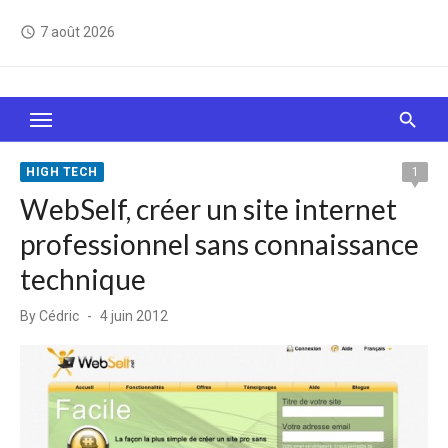
Skip
7 août 2026
access_time
to
content
Le Web, c'est comme une boîte de chocolats… On
sait jamais sur quoi on va tomber !
HIGH TECH
1
WebSelf, créer un site internet
professionnel sans connaissance
technique
Posted
By
Cédric
4 juin 2012
on