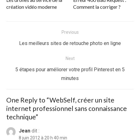
création vidéo moderne
Comment la corriger ?
Navigation
Previous
de
Previous
Les meilleurs sites de retouche photo en ligne
l’article
post:
Next
Next
5 étapes pour améliorer votre profil Pinterest en 5
post:
minutes
One Reply to “WebSelf, créer un site
internet professionnel sans connaissance
technique”
Jean
dit :
8 juin 2012 à 20 h 40 min